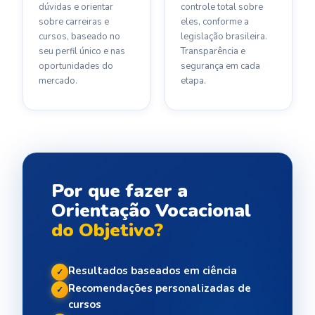
dúvidas e orientar
controle total sobre
sobre carreiras e
eles, conforme a
cursos, baseado no
legislação brasileira.
seu perfil único e nas
Transparência e
oportunidades do
segurança em cada
mercado.
etapa.
Por que fazer a
Orientação Vocacional
do Objetivo?
Resultados baseados em ciência
✓
Recomendações personalizadas de
✓
cursos